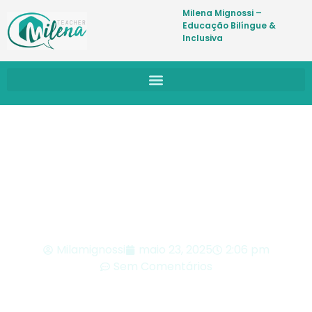
Milena Mignossi –
Educação Bilíngue &
Inclusiva
BLOG
Milamignossi
maio 23, 2025
2:06 pm
Sem Comentários