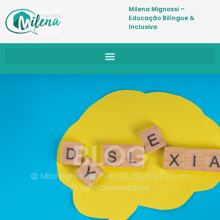
Milena Mignossi –
Educação Bilíngue &
Inclusiva
BLOG
Milamignossi
maio 29, 2025
11:23 am
Sem Comentários