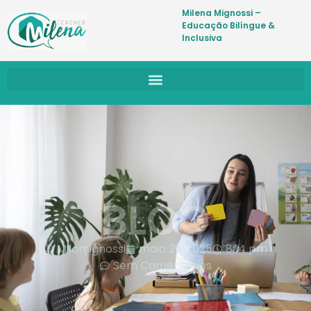
Milena Mignossi –
Educação Bilíngue &
Inclusiva
BLOG
Milamignossi
maio 29, 2025
8:14 pm
Sem Comentários