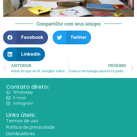
Compartilhe com seus amigos
Facebook
Twitter
LinkedIn
ANTERIOR
PRÓXIMO
Além do que se lê: insights sobre dislexia
Como a tecnologia assistiva pode potencializar a Educação Bilíngue inclusiva?
Contato direto:
WhatsApp
E-mail
Instagram
Links úteis:
Termos de uso
Política de privacidade
Distribuidores