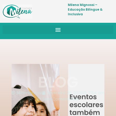
Milena Mignossi –
Educação Bilíngue &
Inclusiva
BLOG
Milamignossi
fevereiro 26, 2026
7:54 am
Sem Comentários