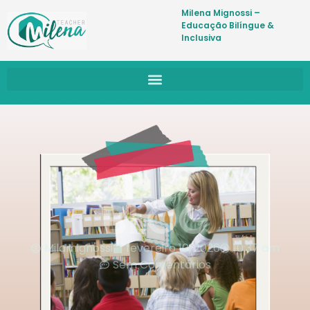
Milena Mignossi –
Educação Bilíngue &
Inclusiva
BLOG
Milamignossi
fevereiro 10, 2026
10:37 am
Sem Comentários